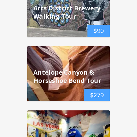
Arts District Brewery
Walking Tour
$
90
Antelope Canyon &
Horseshoe Bend Tour
$
279