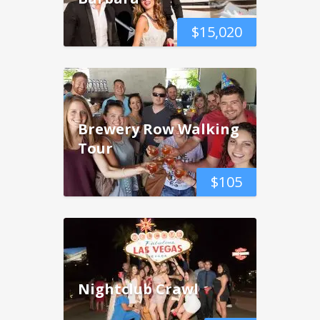
$
15,020
Brewery Row Walking
Tour
$
105
Nightclub Crawl