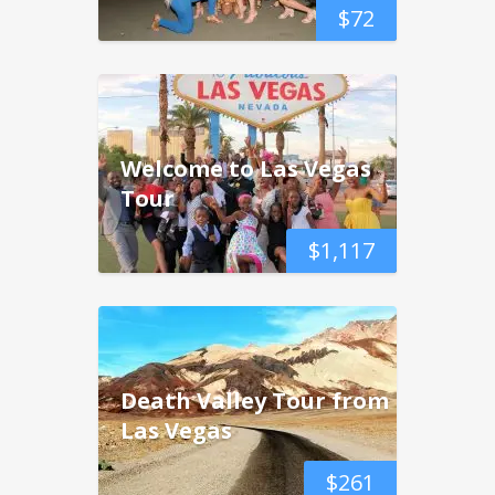
$
72
Welcome to Las Vegas
Tour
$
1,117
Death Valley Tour from
Las Vegas
$
261