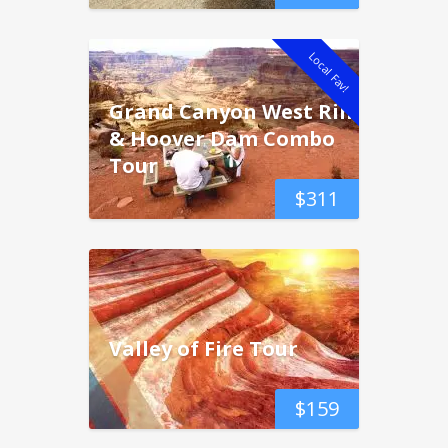
Local Fav!
Grand Canyon West Rim
& Hoover Dam Combo
Tour
$
311
Valley of Fire Tour
$
159