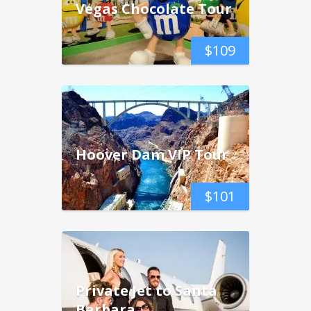
Vegas Chocolate Tour
$
109
Hoover Dam VIP Tour
$
101
Private Jet to Santa
Barbara