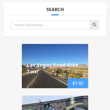
SEARCH
Search Button
Search
for:
Las Vegas Road Bike
Tour
$
140